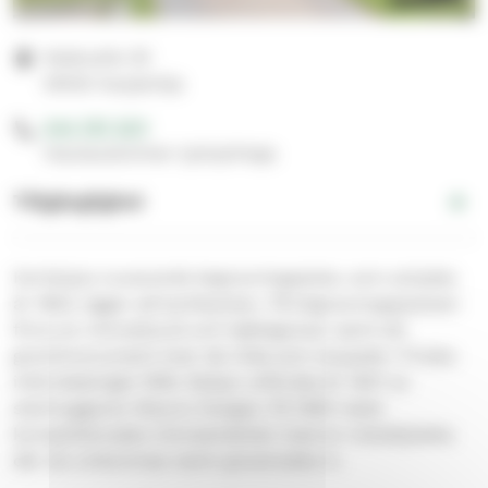
Keskustie 30
09120 Karjalohja
044 787 5211
Hautaustoimen työnjohtaja
Tillgänglighet
Karislojos nuvarande begravningsplats, som anlades
år 1863, ligger på kyrkbacken. På begravningsplatsen
finns en minneslund och hjältegravar samt ett
granitmonument över de röda som stupade i Finska
inbördeskriget 1918. Statyn utfördes år 1947 av
stenhuggaren Mauno Kangas. På 1990-talet
kompletterades minnesmärket med en metallplatta
där de omkomnas namn graverades in.