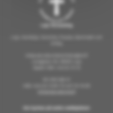
Lojo församling
Lojo, Karislojo, Nummis, Pusula, Sammatti och
Virkby
lohja.seurakuntatoimisto@evl.fi
Larsgatan 40, 08100 Lojo
öppet mån–ons kl. 9–12
tfn 019 328 41
mån–tors kl. 9.30–12 och 13–14.30
lohjanseurakunta.fi
Om kyrkan på andra webbplatser