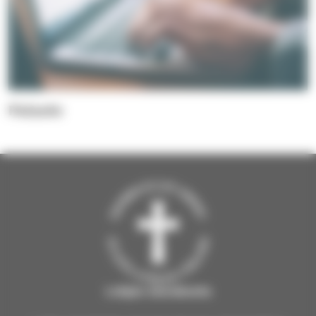
Palaute
Lohjan seurakunta