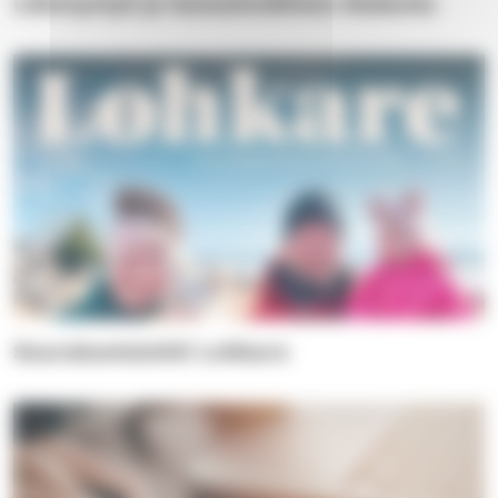
Lähetystyö ja kansainvälinen diakonia
Seurakuntalehti Lohkare