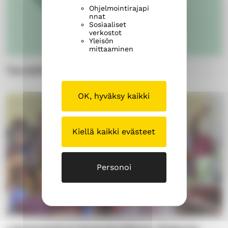
Ohjelmointirajapi
nnat
Sosiaaliset
verkostot
Yleisön
mittaaminen
Turvallisempi tila
OK, hyväksy kaikki
Kiellä kaikki evästeet
Personoi