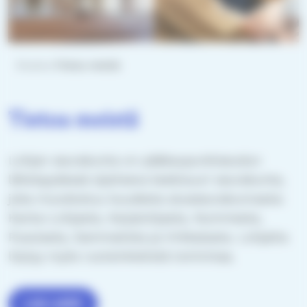
Etusivu
Tietoa meistä
Tietoa meistä
Lohjan seurakunta on pääkaupunkiseudun
läheisyydessä sijaitseva keskisuuri seurakunta,
joka muodostuu kuudesta alueseurakunnasta:
Kanta-Lohjasta, Karjalohjasta, Nummesta,
Pusulasta, Sammatista ja Virkkalasta. Lohjalta
löytyy myös ruotsinkielistä toimintaa.
LUE LISÄÄ