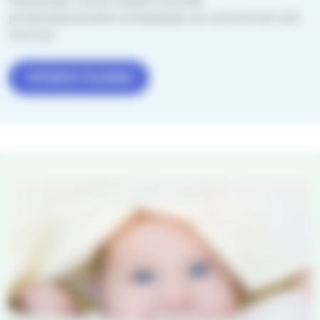
Kastettujen nimet luetaan kirkossa
jumalanpalveluksen yhteydessä, jos vanhemmat sitä
toivovat.
TUTUSTU TILOIHIN