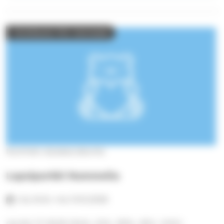
Ilmoittaudu 11.12. mennessä
Nummen alueseurakunta
Lapsiparkki Nummella
ma 24.8.–ma 14.12.2026
ma klo 17–19.30 (24.8., 21.9., 19.10., 16.11., 14.12.)