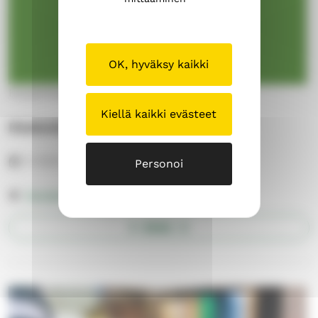
OK, hyväksy kaikki
Karjalohjan alueseurakunta
Kiellä kaikki evästeet
Diakonialounas Karjalohjalla
ti 22.9.–ti 8.12.2026
Personoi
Karjalohjan lasikirkko
AVAA