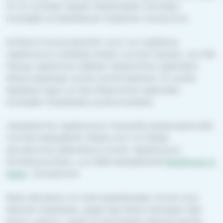
12–14-vuotiaan lapsen kastamiseen tarvitaan
huoltajien ja kastettavan kirjallinen suostumus.
Kirkkoon kuulumatonkin nuori voi osallistua
rippikouluun yhdessä toisten nuorten kanssa. Jos hän
haluaa rippikoulun jälkeen liittyä kirkon jäseneksi,
hänet kastetaan ennen konfirmaatiota. 15 vuotta
täyttänyt lapsi voi itse liittyä kirkon jäseneksi
huoltajien kirjallisella suostumuksella.
Järjestämme rippikouluun haluaville kastamattomille
nuorille kastepäiviä. Niissä nuori voi liittyä
seurakunnan jäseneksi jo ennen rippikouluun
ilmoittautumista. Lue lisää kastepäivistä
Rippikoulu ja
kaste
-sivultamme.
Myös aikuisena voi tulla kastettavaksi. Ennen kuin
aikuinen kastetaan, pappi käy hänen kanssaan läpi
kirkon uskoon, oppiin ja perinteisiin liittyviä asioita.