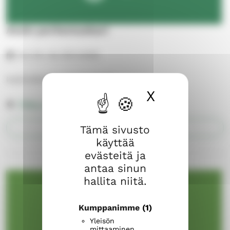
Avoin perhemuskari
ke 2.9.–ke 25.11.2026
keskiviikkoisin klo 16–16.45
X
Piilota ev
Pikku-Lauri
AVAA
Tämä sivusto
käyttää
evästeitä ja
antaa sinun
hallita niitä.
Kumppanimme
(1)
Yleisön
mittaaminen