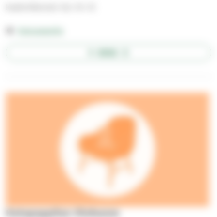
keskiviikkoisin klo 10–12
Katupappila
AVAA
Katupappilan Olohuone