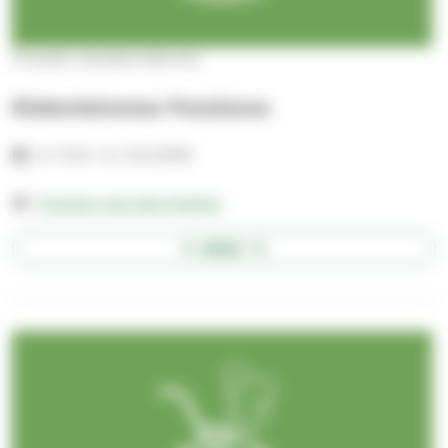
Pusulan alueseurakunta
Diakonialounas Pusulassa
to 10.9.–to 3.12.2026
Pusulan seurakuntatalo
AVAA