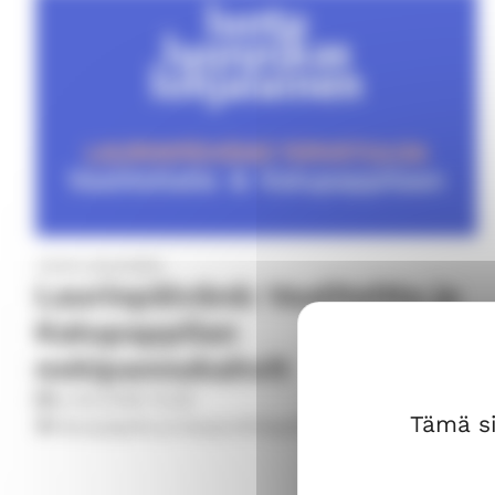
Useita järjestäjiä
Laurinpäivänä: Vaaliteltta ja
Katupappilan
nokipannukahvit
la 8.8.2026
10.00
Tämä si
Katupappila ja kaupunkitapahtuma