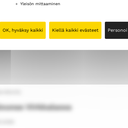
Yleisön mittaaminen
OK, hyväksy kaikki
Kiellä kaikki evästeet
Personoi
kalenterista
. Tässä osiossa on tietoa kappeliseurakunna
eurakunta
lounas Virkkalassa
12.2026