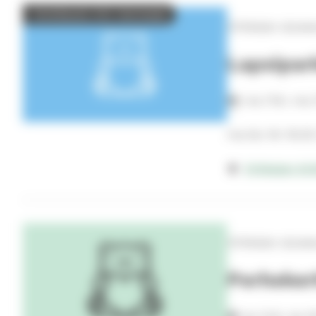
Ilmoittaudu 4.12. mennessä
Virkkalan alues
Lapsipar
ma 17.8.–ma 7
ma klo 16–19.30 (1
Virkkalan kir
Virkkalan alues
Perheker