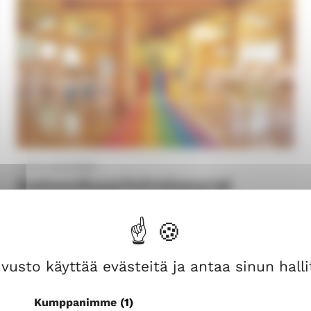
Useita järjestäjiä
Sateenkaarivirsiseurat
la 8.8.2026
12.00
Saarikon leirikeskus
vusto käyttää evästeitä ja antaa sinun hallit
Kumppanimme
(1)