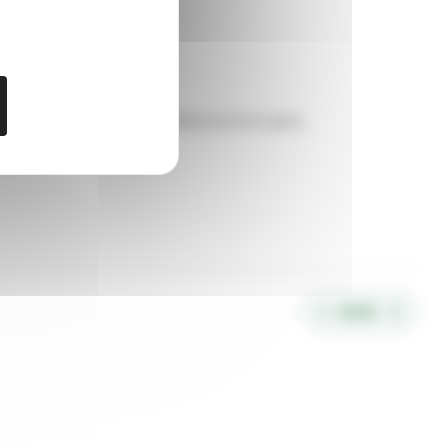
n ryhmistä ja muusta viikkotoiminnasta.
AVAA