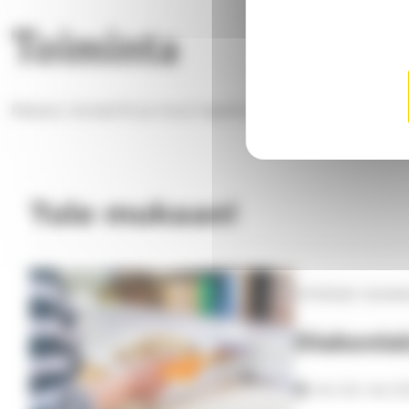
Toiminta
Messut, konsertit ja muut tapahtumat löydät
tapahtuma
Tule mukaan!
Virkkalan alues
Diakonia
ke 2.9.–ke 2.