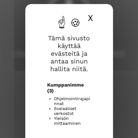
X
Piilota ev
Tämä sivusto
Lohjan seurakunta
käyttää
evästeitä ja
Lohja, Karjalohja, Nummi, Pusula, Sammatti ja
antaa sinun
Virkkala
hallita niitä.
Lohjan seurakuntatoimisto
Laurinkatu 40, 08100 Lohja
Kumppanimme
lohja.seurakuntatoimisto@evl.fi
(3)
puh. 019 328 41
Ohjelmointirajapi
nnat
Sosiaaliset
Aukioloajat:
verkostot
Yleisön
Asiointi
mittaaminen
lohjanseurakunta.fi