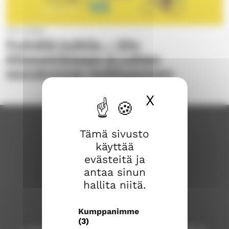
29.4.2026
Pyörällä kulkija – liity
Kilometrikisaan ja Lohjan
seurakunnan joukkueeseen
X
Piilota ev
Tämä sivusto
käyttää
evästeitä ja
antaa sinun
hallita niitä.
Lohjan seurakunta
Kumppanimme
(3)