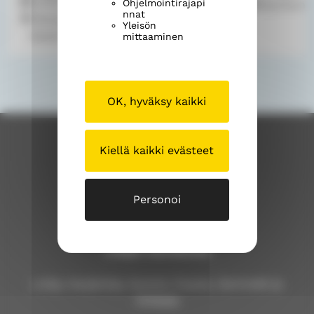
la 8.8.2026
10.00
Ohjelmointirajapi
Saarikon l
o
d
nnat
Katupappila ja
Yleisön
o
s
kaupunkitapahtuma
mittaaminen
k
"
"
OK, hyväksy kaikki
Kiellä kaikki evästeet
Personoi
Lohjan seurakunta
Lohja, Karjalohja, Nummi, Pusula, Sammatti ja
Virkkala