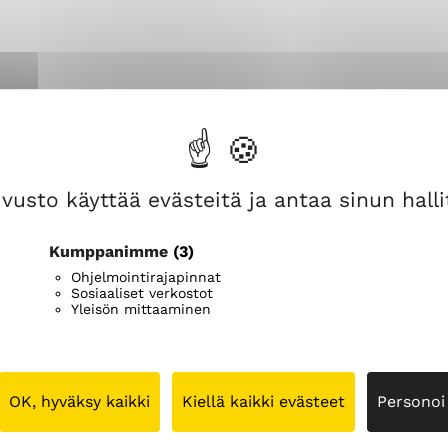
vusto käyttää evästeitä ja antaa sinun hallit
Kumppanimme
(3)
Ohjelmointirajapinnat
Sosiaaliset verkostot
Yleisön mittaaminen
O KAIKKI
OK, hyväksy kaikki
Kiellä kaikki evästeet
Personoi