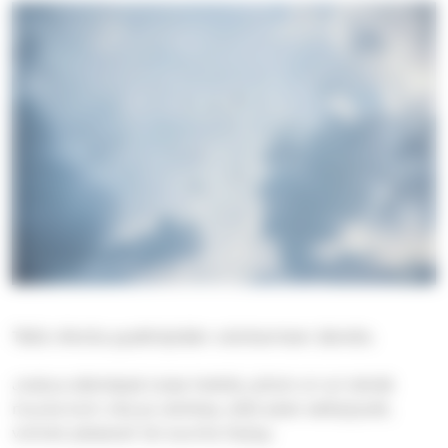
Tällä viikolla pysähdytään odottamisen äärelle.
Joskus elämässä tulee hetkiä, jolloin ei voi tehdä
muuta kuin olla ja odottaa, että asiat selkiytyvät,
voimat palaavat tai suunta löytyy.