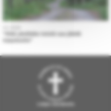
24.7.2026
“Eikä yksikään teistä saa jäädä
taipaleelle”
Lohjan seurakunta