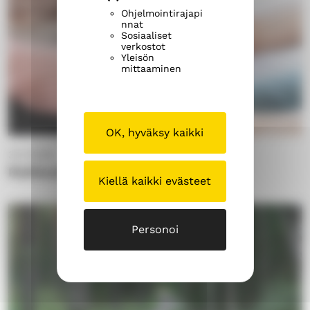
"
Ohjelmointirajapi
nnat
Sosiaaliset
verkostot
Yleisön
mittaaminen
OK, hyväksy kaikki
31.7.2026
Rakkautta on rajaton määrä
Kiellä kaikki evästeet
Personoi