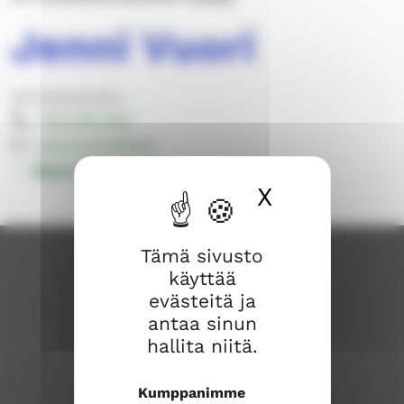
Jenni Vuori
Varhaiskasvatus
044 328 4341
jenni.vuori@evl.fi
Muut yhteystiedot
X
Piilota ev
Tämä sivusto
käyttää
evästeitä ja
antaa sinun
hallita niitä.
Kumppanimme
Lohjan seurakunta