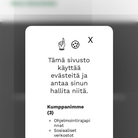
Muut yhteystiedot
X
Piilota ev
Tämä sivusto
käyttää
evästeitä ja
antaa sinun
Lohjan seurakunta
hallita niitä.
Lohja, Karjalohja, Nummi, Pusula, Sammatti ja
Virkkala
Kumppanimme
(3)
Lohjan seurakuntatoimisto
Ohjelmointirajapi
nnat
Laurinkatu 40, 08100 Lohja
Sosiaaliset
lohja.seurakuntatoimisto@evl.fi
verkostot