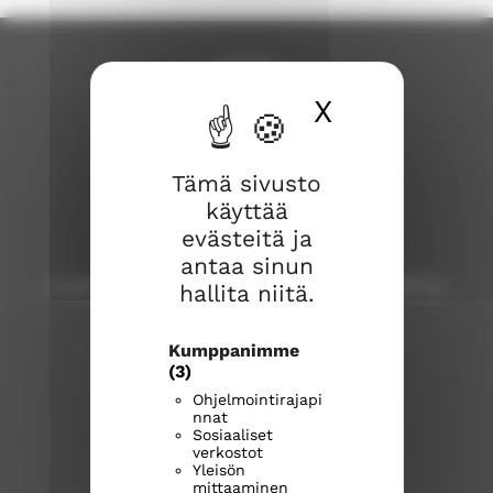
X
Piilota ev
Tämä sivusto
käyttää
Lohjan seurakunta
evästeitä ja
antaa sinun
Lohja, Karjalohja, Nummi, Pusula, Sammatti ja
hallita niitä.
Virkkala
Kumppanimme
Lohjan seurakuntatoimisto
(3)
Laurinkatu 40, 08100 Lohja
Ohjelmointirajapi
lohja.seurakuntatoimisto@evl.fi
nnat
Sosiaaliset
puh. 019 328 41
verkostot
Yleisön
mittaaminen