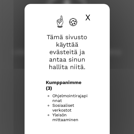
X
Piilota ev
Tämä sivusto
Lohjan seurakunta
käyttää
evästeitä ja
Lohja, Karjalohja, Nummi, Pusula, Sammatti ja
antaa sinun
Virkkala
hallita niitä.
Lohjan seurakuntatoimisto
Laurinkatu 40, 08100 Lohja
Kumppanimme
lohja.seurakuntatoimisto@evl.fi
(3)
puh. 019 328 41
Ohjelmointirajapi
nnat
Sosiaaliset
Aukioloajat:
verkostot
Yleisön
Asiointi
mittaaminen
lohjanseurakunta.fi