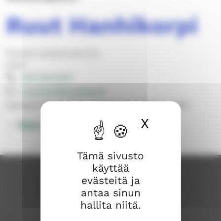
Ruut Hanhikorpi
Pusulan alueseurakunta
Papit
044 754 6410
ruut.hanhikorpi@evl.fi
Vapaapäivät pääsääntöisesti maanantai ja tiistai
X
Piilota ev
Muut yhteystiedot
Tämä sivusto
käyttää
evästeitä ja
antaa sinun
hallita niitä.