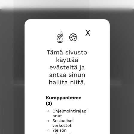
X
Piilota ev
Tämä sivusto
käyttää
evästeitä ja
Lohjan seurakunta
antaa sinun
hallita niitä.
Lohja, Karjalohja, Nummi, Pusula, Sammatti ja
Virkkala
Kumppanimme
(3)
Lohjan seurakuntatoimisto
Laurinkatu 40, 08100 Lohja
Ohjelmointirajapi
nnat
lohja.seurakuntatoimisto@evl.fi
Sosiaaliset
puh. 019 328 41
verkostot
Yleisön