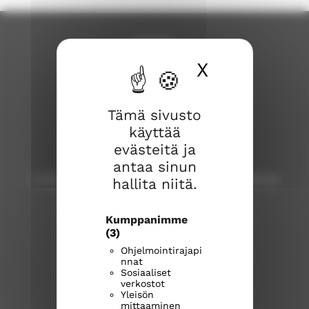
X
Piilota ev
Tämä sivusto
käyttää
Lohjan seurakunta
evästeitä ja
antaa sinun
Lohja, Karjalohja, Nummi, Pusula, Sammatti ja
hallita niitä.
Virkkala
Kumppanimme
Lohjan seurakuntatoimisto
(3)
Laurinkatu 40, 08100 Lohja
Ohjelmointirajapi
lohja.seurakuntatoimisto@evl.fi
nnat
Sosiaaliset
puh. 019 328 41
verkostot
Yleisön
mittaaminen