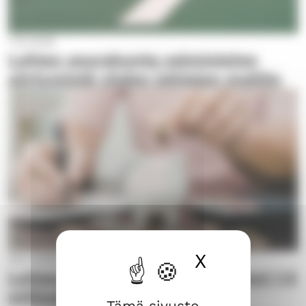
17.6.2026
Lohjan seurakunta valmistelee
siirtymistä yhden johtajan malliin
X
Piilota ev
26.5.2026
Lohjan kirkkovaltuusto hyväksyi 1,5
miljoonan säästöt
Tämä sivusto