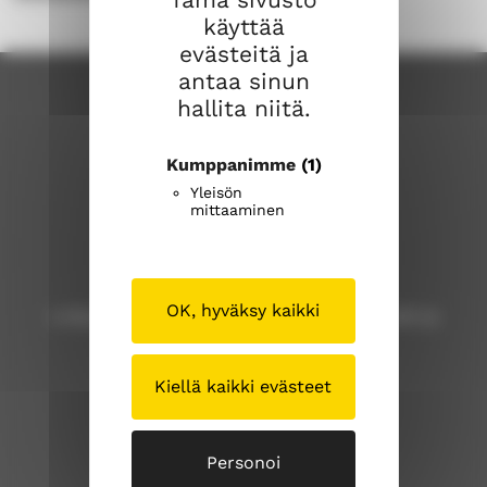
käyttää
evästeitä ja
antaa sinun
hallita niitä.
Kumppanimme
(1)
Yleisön
mittaaminen
Lohjan seurakunta
OK, hyväksy kaikki
Lohja, Karjalohja, Nummi, Pusula, Sammatti ja
Virkkala
Kiellä kaikki evästeet
Lohjan seurakuntatoimisto
Laurinkatu 40, 08100 Lohja
lohja.seurakuntatoimisto@evl.fi
Personoi
puh. 019 328 41