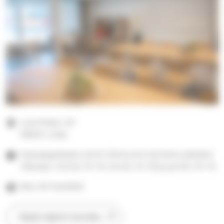
Laurinkatu 40
08100 Lohja
Katupappilassa toimii Olohuone kolmena päivänä
viikossa: ma klo 10–14, ke klo 14–18 ja pe klo 10–14.
Max 50 henkilöä
Näytä sijainti kartalla