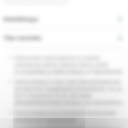
Esteettömyys
Tilan varustelu
Olohuoneen aukioloaikoina on tarjolla
juttuseuraa, kahvia, teetä ja mehua, lehtiä
ja lautapelejä, ja leikkinurkkaus on käytettävissä.
Olohuoneessa on aina myös päivystämässä joku
seurakunnan hengellisistä työntekijöistä: ma, pe
klo 11–12 ja ke klo 15–16. Hän pitää
päivystyksensä aluksi hartaus- tai rukoushetken.
Olohuoneessa sinut toivottavat tervetulleeksi
seurakunnan vapaaehtoiset.