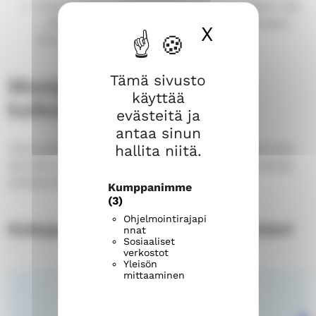
Huomioithan, että Katupappila on kengätön tila
– jätämme kengät niille varattuun telineeseen.
X
Piilota ev
Kiitos.
Tämä sivusto
Monipuolista toimintaa
käyttää
kaikenikäisille
evästeitä ja
antaa sinun
Katupappilan Olohuoneen lisäksi tilassa järjestetään
hallita niitä.
seurakunnan muuta toimintaa ja toimintaa yhdessä
yhteistyökumppaneiden kanssa.
Kumppanimme
(3)
Ohjelmointirajapi
Katupappilan tapahtumakalenteri
nnat
Sosiaaliset
verkostot
Yleisön
mittaaminen