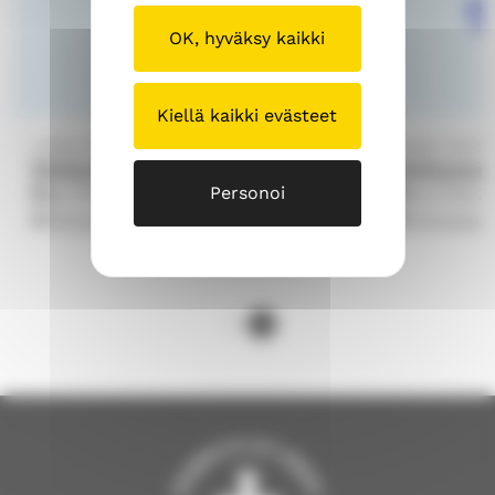
OK, hyväksy kaikki
Kiellä kaikki evästeet
Lohjan kantaseurakunta
Lohjan kanta
Olohuone avoinna 10-14
Olohuone 
Personoi
pe 7.8.2026
10.00
ma 10.8.2
Katupappila
Katupappi