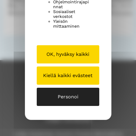
Ohjelmointirajapi
e
e
pe 7.8.2026
9.00
–
12.00
pe 7.8.202
nnat
b
a
Sosiaaliset
Sammatin seurakuntatalo
Katupappi
verkostot
o
d
Yleisön
o
s
mittaaminen
k
"
"
OK, hyväksy kaikki
Kiellä kaikki evästeet
Personoi
Lohjan seurakunta
Lohja, Karjalohja, Nummi, Pusula, Sammatti ja