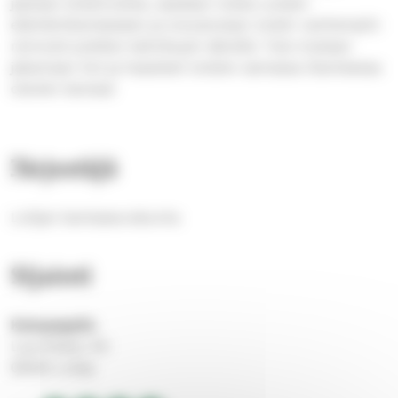
jaetaan kokemuksia, saadaan tukea uuteen
elämäntilanteeseen ja tutustutaan toisiin vanhempiin
rennosti jutellen kahvikupin äärellä. Tule mukaan
jakamaan ilot ja haasteet toisten samassa tilanteessa
olevien kanssa!
Järjestäjä
Lohjan kantaseurakunta
Sijainti
Katupappila
Laurinkatu 40
08100 Lohja