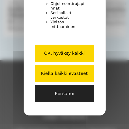
Lohjan kantaseurakunta
Useita järjest
Ohjelmointirajapi
c
r
nnat
Konfirmaatiomessu
Sateenkaar
e
e
Sosiaaliset
Päivärippikoulu
la 8.8.202
verkostot
b
a
la 8.8.2026
10.00
Yleisön
Saarikon l
o
d
mittaaminen
Pyhän Laurin kirkko
o
s
k
"
"
OK, hyväksy kaikki
Kiellä kaikki evästeet
Personoi
Lohjan seurakunta