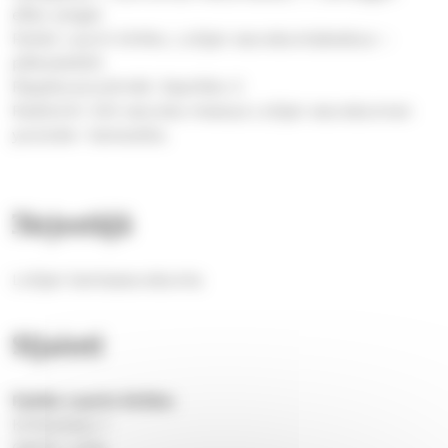
efter pingst
Pyhän Laurin kirkko, Lohjan seurakuntakeskus –
pikkukeittiö
Rippikouluryhmät: Saarikko 2
Radiointi: Voit seurata messua Lohjan seurakunnan
youtube- kanavalta.
Järjestäjä
Lohjan kantaseurakunta
Sijainti
Pyhän Laurin kirkko
Kirkkokatu 1