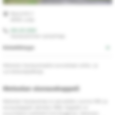
Myyryntie 2
08150 Lohja
050 321 3090
Hautaustoimen työnjohtaja
Esteettömyys
Metsolan hautausmaalta luovutetaan arkku- ja
uurnahautapaikkoja.
Metsolan siunauskappeli
Metsolan hautausmaa on perustettu vuonna 1951, ja
siunauskappeli valmistui 1956. Kappelin on
suunnitellut arkkitehti Erik Bryggman. Metsolan