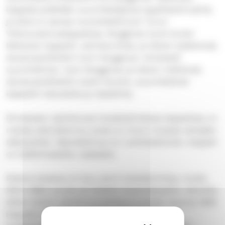
kappelia pidetään suunnittelijansa tyypillisenä työnä,
ja siinä on samaa muotokieltä kuin Turun
Ylösnousemuskappelissa. Bryggman kuoli ennen
Metsolan kappelin valmistumista, ja hänen tyttärensä,
sisustusarkkitehti Carin Bryggman viimeisteli
suunnitelmat. Carin Bryggman ja hänen miehensä,
sisustusarkkitehti Uolevi Nuotio, suunnittelivat
kappeliin kalusteita ja valaisimia.
Rinteeseen sijoitetussa harjakattoisessa kappelissa on
matala siipirakennus, jossa on muun muassa vainajien
säilytystilat. Siipirakennus on ruohokattoinen. Kappeli
on kalkkimaalattu vaaleaksi.
Rakennuksessa oli alun perin koksilämmitys, mutta
1970–1980-luvulla se liitettiin kaukolämpöön. Samalla
siihen tehtiin pieniä huonetilamuutoksia. Vuonna 1995
kappelin lähelle valmistui hautausmaan