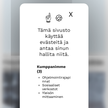
X
Piilota ev
Tämä sivusto
käyttää
evästeitä ja
antaa sinun
hallita niitä.
18.3.2026
Pääsiäisen ruokapöydissä, ja vähän
Kumppanimme
muissakin
(3)
Ohjelmointirajapi
nnat
Sosiaaliset
verkostot
Yleisön
mittaaminen