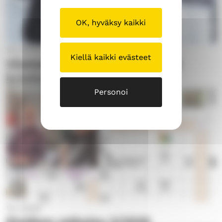
OK, hyväksy kaikki
18.3.2026
Kiellä kaikki evästeet
Viisitoista tiukkaa kysymystä
kristinuskon ydinasioista
Personoi
18.3.2026
Ristikon ratkaisu 2/2026