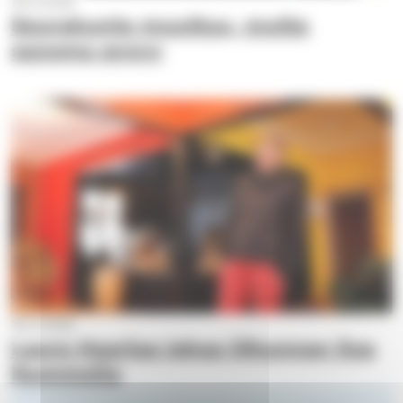
18.3.2026
Seurakunta muuttuu, mutta
sanoma pysyy
18.3.2026
Laura Haarlaa jakaa liikunnan iloa
Nummella