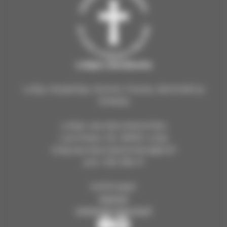
Lohjan seurakunta
Lohja, Karjalohja, Nummi, Pusula, Sammatti ja
Virkkala
Lohjan seurakuntatoimisto
Laurinkatu 40, 08100 Lohja
lohja.seurakuntatoimisto@evl.fi
puh. 019 328 41
Aukioloajat:
Asiointi
lohjanseurakunta.fi