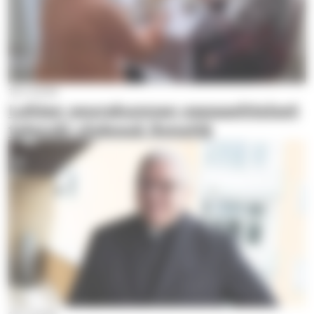
18.3.2026
Lohjan seurakunnan vapaaehtoiset
tekevät yhdessä ihmeitä