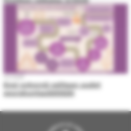
13.3.2026
Ensi syksynä valitaan uudet
seurakuntapäättäjät